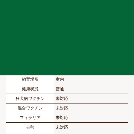
お名前
暖（だん）
種類
トイプードル
性別
男の子
生年月日
2020年9月６日
体重
4kg
性格
人懐っこくて甘えん坊
飼育場所
室内
健康状態
普通
狂犬病ワクチン
未対応
混合ワクチン
未対応
フィラリア
未対応
去勢
未対応